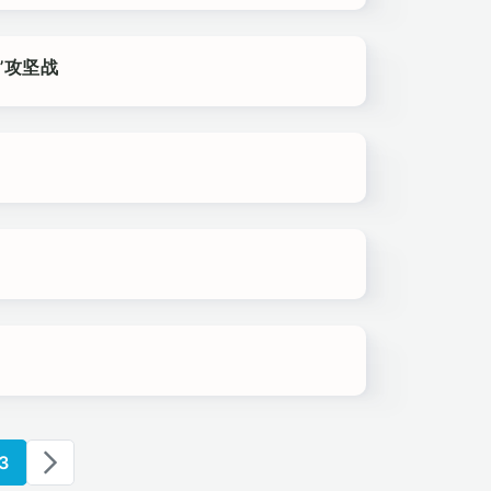
”攻坚战
3