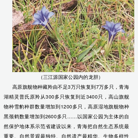
（三江源国家公园内的龙胆）
高原旗舰物种藏羚由不足3万只恢复到7万多只，青海
湖精灵普氏原羚从300多只恢复到近3400只，高山旗舰
物种雪豹种群数量增加到1200多只，高原湿地旗舰物种
黑颈鹤数量增加到2600多只……以国家公园为主体的自
然保护地体系示范省建设以来，青海把自然生态系统最
重要、自然景观最独特、自然遗产最精华、生物多样性