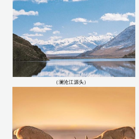
（澜沧江源头）